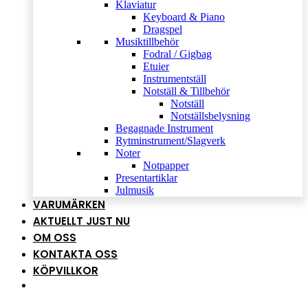
Klaviatur
Keyboard & Piano
Dragspel
Musiktillbehör
Fodral / Gigbag
Etuier
Instrumentställ
Notställ & Tillbehör
Notställ
Notställsbelysning
Begagnade Instrument
Rytminstrument/Slagverk
Noter
Notpapper
Presentartiklar
Julmusik
VARUMÄRKEN
AKTUELLT JUST NU
OM OSS
KONTAKTA OSS
KÖPVILLKOR