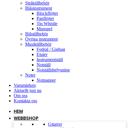
Stråktillbehör
Blåsinstrument
Blockflöjter
Panflöjter
Tin Whistle
Munspel
Blåstillbehör
Övriga instrument
Musiktillbehör
Fodral / Gigbag
Etuier
Instrumentställ
Notställ
Notställsbelysning
Noter
Notpapper
Varumärken
Aktuellt just nu
Om oss
Kontakta oss
HEM
WEBBSHOP
Gitarrer