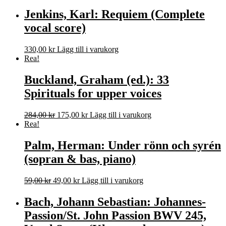
Jenkins, Karl: Requiem (Complete
vocal score)
330,00
kr
Lägg till i varukorg
Rea!
Buckland, Graham (ed.): 33
Spirituals for upper voices
Det
Det
284,00
kr
175,00
kr
Lägg till i varukorg
ursprungliga
nuvarande
Rea!
priset
priset
var:
är:
Palm, Herman: Under rönn och syrén
284,00 kr.
175,00 kr.
(sopran & bas, piano)
Det
Det
59,00
kr
49,00
kr
Lägg till i varukorg
ursprungliga
nuvarande
priset
priset
Bach, Johann Sebastian: Johannes-
var:
är:
Passion/St. John Passion BWV 245,
59,00 kr.
49,00 kr.