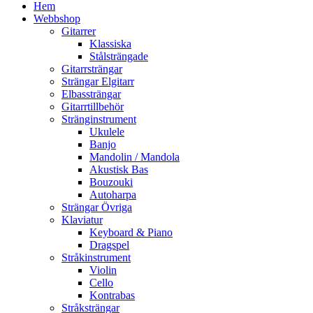
Hem
Webbshop
Gitarrer
Klassiska
Stålsträngade
Gitarrsträngar
Strängar Elgitarr
Elbassträngar
Gitarrtillbehör
Stränginstrument
Ukulele
Banjo
Mandolin / Mandola
Akustisk Bas
Bouzouki
Autoharpa
Strängar Övriga
Klaviatur
Keyboard & Piano
Dragspel
Stråkinstrument
Violin
Cello
Kontrabas
Stråksträngar