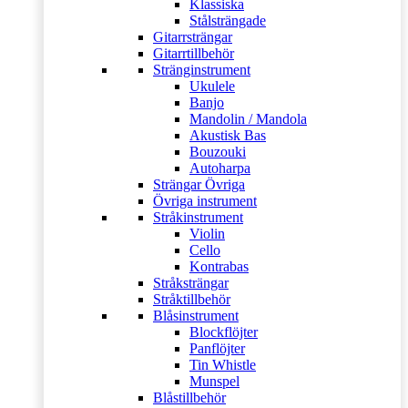
Klassiska
Stålsträngade
Gitarrsträngar
Gitarrtillbehör
Stränginstrument
Ukulele
Banjo
Mandolin / Mandola
Akustisk Bas
Bouzouki
Autoharpa
Strängar Övriga
Övriga instrument
Stråkinstrument
Violin
Cello
Kontrabas
Stråksträngar
Stråktillbehör
Blåsinstrument
Blockflöjter
Panflöjter
Tin Whistle
Munspel
Blåstillbehör