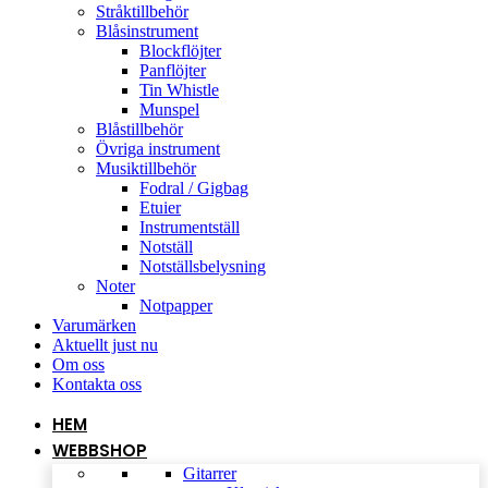
Stråktillbehör
Blåsinstrument
Blockflöjter
Panflöjter
Tin Whistle
Munspel
Blåstillbehör
Övriga instrument
Musiktillbehör
Fodral / Gigbag
Etuier
Instrumentställ
Notställ
Notställsbelysning
Noter
Notpapper
Varumärken
Aktuellt just nu
Om oss
Kontakta oss
HEM
WEBBSHOP
Gitarrer