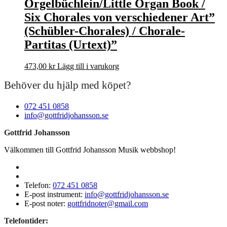
Orgelbüchlein/Little Organ Book /
Six Chorales von verschiedener Art”
(Schübler-Chorales) / Chorale-
Partitas (Urtext)”
473,00
kr
Lägg till i varukorg
Behöver du hjälp med köpet?
072 451 0858
info@gottfridjohansson.se
Gottfrid Johansson
Välkommen till Gottfrid Johansson Musik webbshop!
Telefon:
072 451 0858
E-post instrument:
info@gottfridjohansson.se
E-post noter:
gottfridnoter@gmail.com
Telefontider: