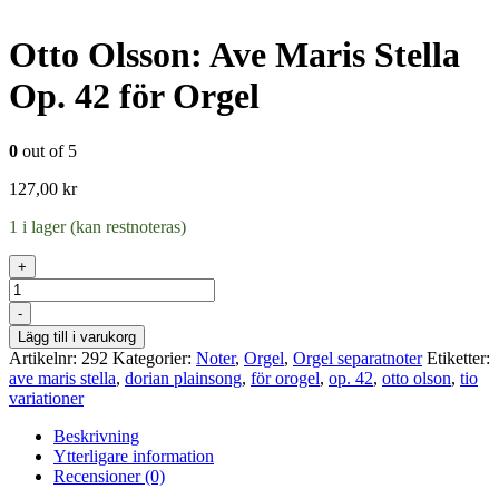
Otto Olsson: Ave Maris Stella
Op. 42 för Orgel
0
out of 5
127,00
kr
1 i lager (kan restnoteras)
+
Antal
-
Lägg till i varukorg
Artikelnr:
292
Kategorier:
Noter
,
Orgel
,
Orgel separatnoter
Etiketter:
ave maris stella
,
dorian plainsong
,
för orogel
,
op. 42
,
otto olson
,
tio
variationer
Beskrivning
Ytterligare information
Recensioner (0)