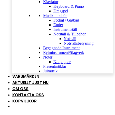
Klaviatur
Keyboard & Piano
Dragspel
Musiktillbehör
Fodral / Gigbag
Etuier
Instrumentställ
Notställ & Tillbehör
Notställ
Notställsbelysning
Begagnade Instrument
Rytminstrument/Slagverk
Noter
Notpapper
Presentartiklar
Julmusik
VARUMÄRKEN
AKTUELLT JUST NU
OM OSS
KONTAKTA OSS
KÖPVILLKOR