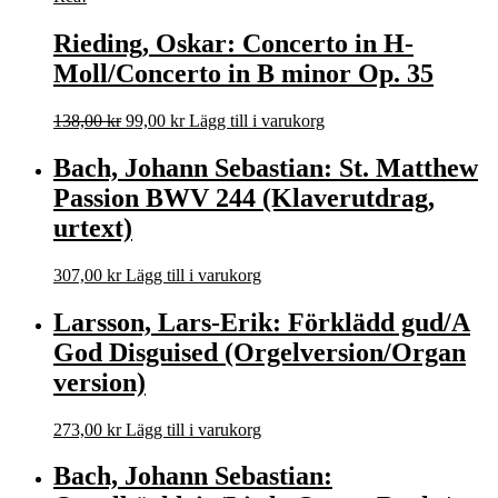
Rieding, Oskar: Concerto in H-
Moll/Concerto in B minor Op. 35
Det
Det
138,00
kr
99,00
kr
Lägg till i varukorg
ursprungliga
nuvarande
priset
priset
Bach, Johann Sebastian: St. Matthew
var:
är:
Passion BWV 244 (Klaverutdrag,
138,00 kr.
99,00 kr.
urtext)
307,00
kr
Lägg till i varukorg
Larsson, Lars-Erik: Förklädd gud/A
God Disguised (Orgelversion/Organ
version)
273,00
kr
Lägg till i varukorg
Bach, Johann Sebastian: