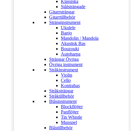
Klassiska
Stålsträngade
Gitarrsträngar
Gitarrtillbehör
Stränginstrument
Ukulele
Banjo
Mandolin / Mandola
Akustisk Bas
Bouzouki
Autoharpa
Strängar Övriga
Övriga instrument
Stråkinstrument
Violin
Cello
Kontrabas
Stråksträngar
Stråktillbehör
Blåsinstrument
Blockflöjter
Panflöjter
Tin Whistle
Munspel
Blåstillbehör