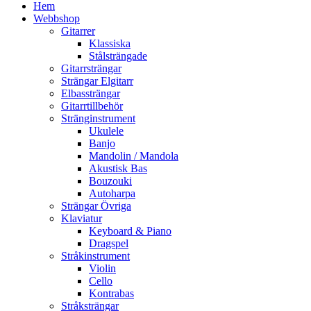
Hem
Webbshop
Gitarrer
Klassiska
Stålsträngade
Gitarrsträngar
Strängar Elgitarr
Elbassträngar
Gitarrtillbehör
Stränginstrument
Ukulele
Banjo
Mandolin / Mandola
Akustisk Bas
Bouzouki
Autoharpa
Strängar Övriga
Klaviatur
Keyboard & Piano
Dragspel
Stråkinstrument
Violin
Cello
Kontrabas
Stråksträngar