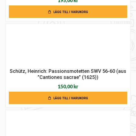
195,00
kr
LÄGG TILL I VARUKORG
Schütz, Heinrich: Passionsmotetten SWV 56-60 (aus
”Cantiones sacrae” (1625))
150,00
kr
LÄGG TILL I VARUKORG