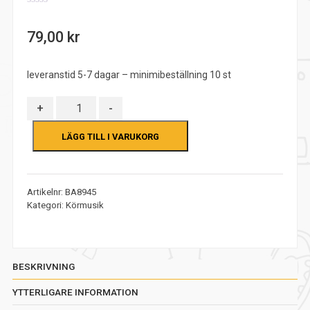
0
out
79,00
kr
of
5
leveranstid 5-7 dagar – minimibeställning 10 st
Antal
+
-
LÄGG TILL I VARUKORG
Artikelnr:
BA8945
Kategori:
Körmusik
BESKRIVNING
YTTERLIGARE INFORMATION