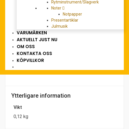
Rytminstrument/Slagverk
Noter
BESKRIVNING
Notpapper
Presentartiklar
YTTERLIGARE INFORMATION
Julmusik
RECENSIONER (0)
VARUMÄRKEN
AKTUELLT JUST NU
OM OSS
Beskrivning
KONTAKTA OSS
Sologitarr
KÖPVILLKOR
Ed.: Karl Scheit
Ytterligare information
Vikt
0,12 kg