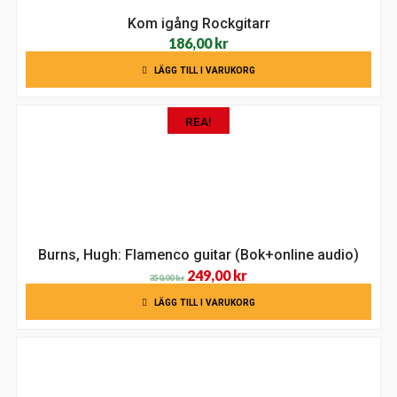
Kom igång Rockgitarr
186,00
kr
LÄGG TILL I VARUKORG
REA!
Burns, Hugh: Flamenco guitar (Bok+online audio)
Det
Det
249,00
kr
350,00
kr
ursprungliga
nuvarande
LÄGG TILL I VARUKORG
priset
priset
var:
är:
350,00 kr.
249,00 kr.