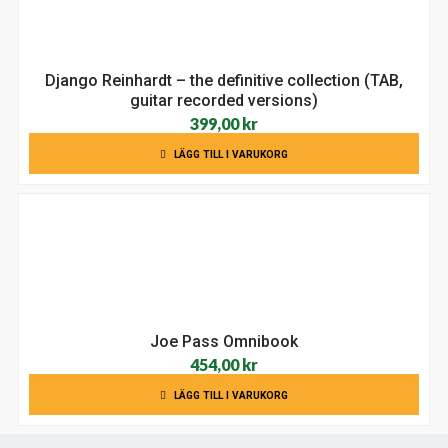
Django Reinhardt – the definitive collection (TAB,
guitar recorded versions)
399,00
kr
LÄGG TILL I VARUKORG
Joe Pass Omnibook
454,00
kr
LÄGG TILL I VARUKORG