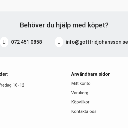
Behöver du hjälp med köpet?
072 451 0858
info@gottfridjohansson.s
der:
Användbara sidor
Mitt konto
fredag 10-12
Varukorg
Köpvillkor
Kontakta oss