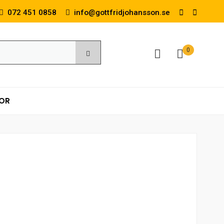
072 451 0858
info@gottfridjohansson.se
0
KOR