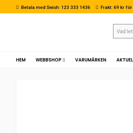
Betala med Swish: 123 333 1436
Frakt: 69 kr för
HEM
WEBBSHOP
VARUMÄRKEN
AKTUEL