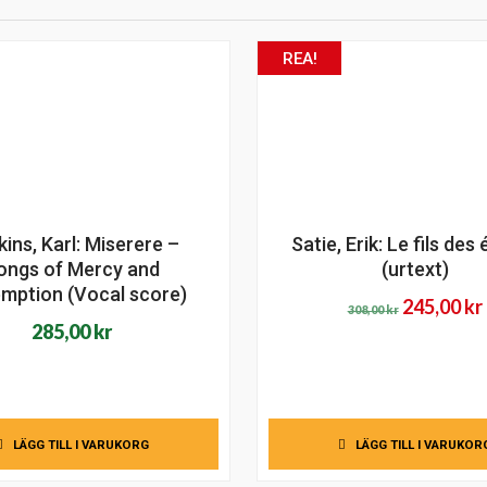
REA!
ins, Karl: Miserere –
Satie, Erik: Le fils des 
ongs of Mercy and
(urtext)
mption (Vocal score)
Det
245,00
kr
308,00
kr
285,00
kr
ursprung
priset
var:
308,00 kr.
LÄGG TILL I VARUKORG
LÄGG TILL I VARUKOR