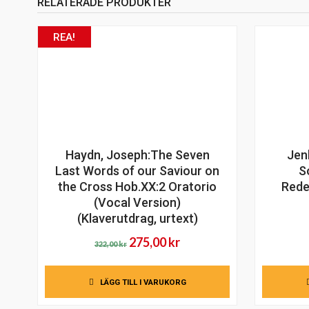
RELATERADE PRODUKTER
REA!
Haydn, Joseph:The Seven
Jenk
Last Words of our Saviour on
S
the Cross Hob.XX:2 Oratorio
Rede
(Vocal Version)
(Klaverutdrag, urtext)
Det
Det
275,00
kr
322,00
kr
ursprungliga
nuvarande
priset
priset
LÄGG TILL I VARUKORG
var:
är: