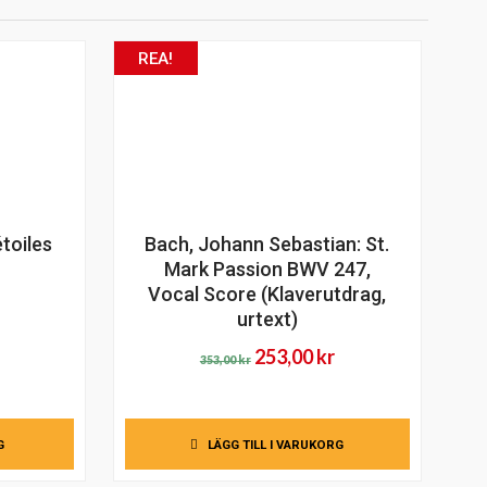
REA!
étoiles
Bach, Johann Sebastian: St.
Mark Passion BWV 247,
Vocal Score (Klaverutdrag,
Det
urtext)
liga
nuvarande
Det
Det
253,00
kr
priset
353,00
kr
ursprungliga
nuvarande
är:
priset
priset
245,00 kr.
var:
är:
G
LÄGG TILL I VARUKORG
353,00 kr.
253,00 kr.