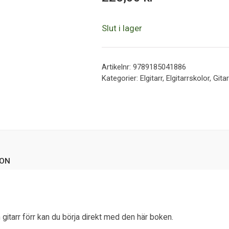
5
Slut i lager
Artikelnr:
9789185041886
Kategorier:
Elgitarr
,
Elgitarrskolor
,
Gitar
ION
en gitarr förr kan du börja direkt med den här boken.