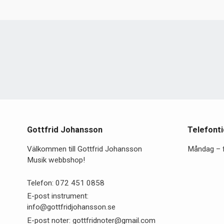
322,00 kr.
275,00 kr.
Gottfrid Johansson
Telefonti
Välkommen till Gottfrid Johansson
Måndag – 
Musik webbshop!
Telefon:
072 451 0858
E-post instrument:
info@gottfridjohansson.se
E-post noter:
gottfridnoter@gmail.com