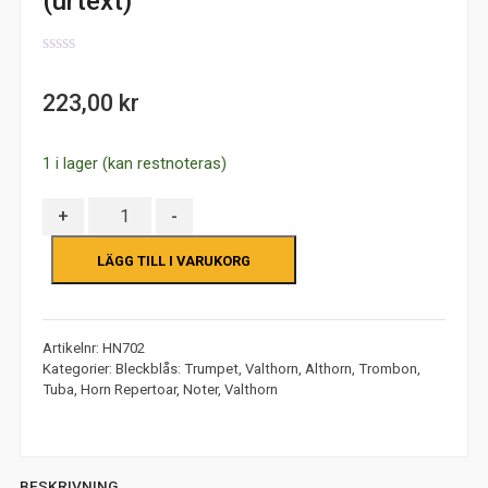
(urtext)
0
out
223,00
kr
of
5
1 i lager (kan restnoteras)
Antal
+
-
LÄGG TILL I VARUKORG
Artikelnr:
HN702
Kategorier:
Bleckblås: Trumpet, Valthorn, Althorn, Trombon,
Tuba
,
Horn Repertoar
,
Noter
,
Valthorn
BESKRIVNING