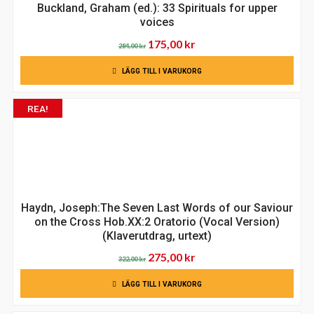
Buckland, Graham (ed.): 33 Spirituals for upper
voices
Det
Det
175,00
kr
284,00
kr
ursprungliga
nuvarande
LÄGG TILL I VARUKORG
priset
priset
var:
är:
REA!
284,00 kr.
175,00 kr.
Haydn, Joseph:The Seven Last Words of our Saviour
on the Cross Hob.XX:2 Oratorio (Vocal Version)
(Klaverutdrag, urtext)
Det
Det
275,00
kr
322,00
kr
ursprungliga
nuvarande
LÄGG TILL I VARUKORG
priset
priset
var:
är: