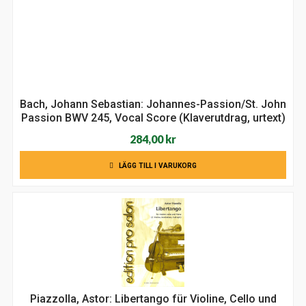
322,00 kr.
275,00 kr.
Bach, Johann Sebastian: Johannes-Passion/St. John
Passion BWV 245, Vocal Score (Klaverutdrag, urtext)
284,00
kr
LÄGG TILL I VARUKORG
Piazzolla, Astor: Libertango für Violine, Cello und